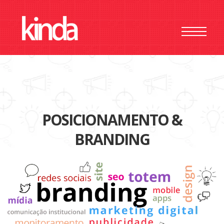
HOME
SOBRE
PORTFÓLIO
POSICIONAMENTO
SITESS
REDES SOCIAIS
POSICIONAMENTO &
APPS
BRANDING
TOTEM
CONTATO