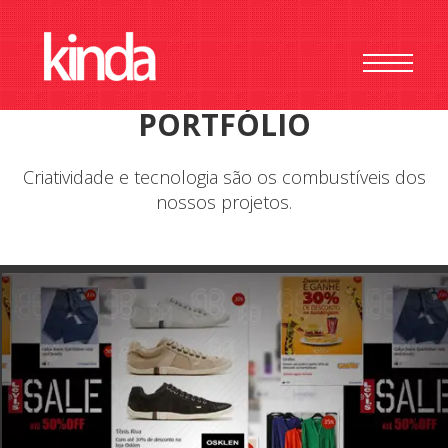
HOME
SOBRE
PORTFÓLIO
PORTFÓLIO
POSICIONAMENTO
SITESS
Criatividade e tecnologia são os combustíveis dos
nossos projetos.
REDES SOCIAIS
APPS
TOTEM
CONTATO